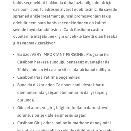
bahis seçenekleri hakkında daha fazla bilgi almak için
casibom. com. tc adresini ziyaret edebilirsiniz. Bu sayede
sprained ankle treatment güncel promosyonları takip
edebilir hem para bahis seçeneklerinden en kaliteli
şekilde faydalanabilirsiniz. Canlı Casibom casino
oyunlarına ulaşabilmek için öncelikle kayıtlı olan hesaba
giriş yapmak gerekiyor.
Bu özel VERY IMPORTANT PERSONEL Programı ile
Casibom herkese sunduğu benzersiz avantajlar ile
Türkiye’nin en iyi casino sitesi olarak kabul ediliyor.
Casibom Para Yatırma Seçenekleri
Buna da dikkat eden Casibom canlı destek hattı
elemanlarında çalışan elemanlarını da iyi seçmiş
durumda.
Güncel adres ve giriş bilgileri, kullanıcıların siteye
sorunsuz bir şekilde erişmesini sağlar.
Casibom Giriş adresi online kumarhane deneyimini
kesintisiz ve güvenli bir şekilde sürdürmek isteyenler