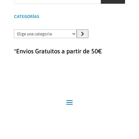
productos
CATEGORÍAS
Elige
una
categoría
*Envíos Gratuitos a partir de 50€