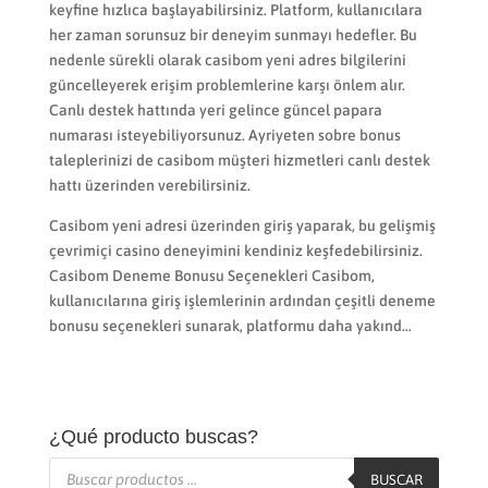
keyfine hızlıca başlayabilirsiniz. Platform, kullanıcılara
her zaman sorunsuz bir deneyim sunmayı hedefler. Bu
nedenle sürekli olarak casibom yeni adres bilgilerini
güncelleyerek erişim problemlerine karşı önlem alır.
Canlı destek hattında yeri gelince güncel papara
numarası isteyebiliyorsunuz. Ayriyeten sobre bonus
taleplerinizi de casibom müşteri hizmetleri canlı destek
hattı üzerinden verebilirsiniz.
Casibom yeni adresi üzerinden giriş yaparak, bu gelişmiş
çevrimiçi casino deneyimini kendiniz keşfedebilirsiniz.
Casibom Deneme Bonusu Seçenekleri Casibom,
kullanıcılarına giriş işlemlerinin ardından çeşitli deneme
bonusu seçenekleri sunarak, platformu daha yakınd…
¿Qué producto buscas?
Búsqueda
de
BUSCAR