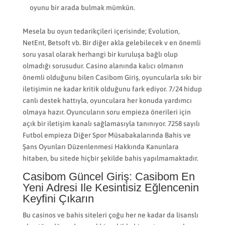
oyunu bir arada bulmak mümkün.
Mesela bu oyun tedarikçileri içerisinde; Evolution,
NetEnt, Betsoft vb. Bir diğer akla gelebilecek v en önemli
soru yasal olarak herhangi bir kuruluşa bağlı olup
olmadığı sorusudur. Casino alanında kalıcı olmanın
önemli olduğunu bilen Casibom Giriş, oyuncularla sıkı bir
iletişimin ne kadar kritik olduğunu fark ediyor. 7/24 hidup
canlı destek hattıyla, oyunculara her konuda yardımcı
olmaya hazır. Oyuncuların soru empieza önerileri için
açık bir iletişim kanalı sağlamasıyla tanınıyor. 7258 sayılı
Futbol empieza Diğer Spor Müsabakalarında Bahis ve
Şans Oyunları Düzenlenmesi Hakkında Kanunlara
hitaben, bu sitede hiçbir şekilde bahis yapılmamaktadır.
Casibom Güncel Giriş: Casibom En
Yeni Adresi Ile Kesintisiz Eğlencenin
Keyfini Çıkarın
Bu casinos ve bahis siteleri çoğu her ne kadar da lisanslı