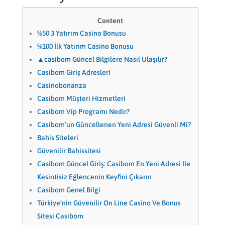
Content
%50 3 Yatırım Casino Bonusu
%100 İlk Yatırım Casino Bonusu
▲casibom Güncel Bilgilere Nasıl Ulaşılır?
Casibom Giriş Adresleri
Casinobonanza
Casibom Müşteri Hizmetleri
Casibom Vip Programı Nedir?
Casibom’un Güncellenen Yeni Adresi Güvenli Mi?
Bahis Siteleri
Güvenilir Bahissitesi
Casibom Güncel Giriş: Casibom En Yeni Adresi Ile
Kesintisiz Eğlencenin Keyfini Çıkarın
Casibom Genel Bilgi
Türkiye’nin Güvenilir On Line Casino Ve Bonus
Sitesi Casibom