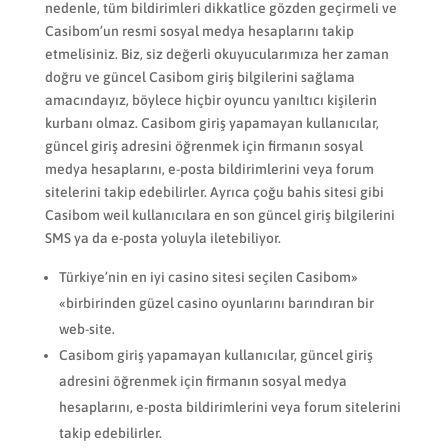
nedenle, tüm bildirimleri dikkatlice gözden geçirmeli ve
Casibom’un resmi sosyal medya hesaplarını takip
etmelisiniz. Biz, siz değerli okuyucularımıza her zaman
doğru ve güncel Casibom giriş bilgilerini sağlama
amacındayız, böylece hiçbir oyuncu yanıltıcı kişilerin
kurbanı olmaz. Casibom giriş yapamayan kullanıcılar,
güncel giriş adresini öğrenmek için firmanın sosyal
medya hesaplarını, e-posta bildirimlerini veya forum
sitelerini takip edebilirler. Ayrıca çoğu bahis sitesi gibi
Casibom weil kullanıcılara en son güncel giriş bilgilerini
SMS ya da e-posta yoluyla iletebiliyor.
Türkiye’nin en iyi casino sitesi seçilen Casibom»
«birbirinden güzel casino oyunlarını barındıran bir
web-site.
Casibom giriş yapamayan kullanıcılar, güncel giriş
adresini öğrenmek için firmanın sosyal medya
hesaplarını, e-posta bildirimlerini veya forum sitelerini
takip edebilirler.