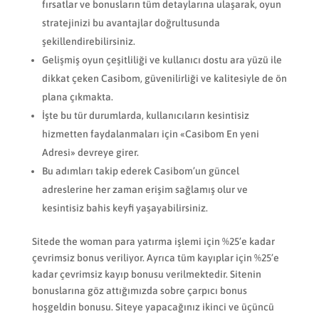
fırsatlar ve bonusların tüm detaylarına ulaşarak, oyun
stratejinizi bu avantajlar doğrultusunda
şekillendirebilirsiniz.
Gelişmiş oyun çeşitliliği ve kullanıcı dostu ara yüzü ile
dikkat çeken Casibom, güvenilirliği ve kalitesiyle de ön
plana çıkmakta.
İşte bu tür durumlarda, kullanıcıların kesintisiz
hizmetten faydalanmaları için «Casibom En yeni
Adresi» devreye girer.
Bu adımları takip ederek Casibom’un güncel
adreslerine her zaman erişim sağlamış olur ve
kesintisiz bahis keyfi yaşayabilirsiniz.
Sitede the woman para yatırma işlemi için %25’e kadar
çevrimsiz bonus veriliyor. Ayrıca tüm kayıplar için %25’e
kadar çevrimsiz kayıp bonusu verilmektedir. Sitenin
bonuslarına göz attığımızda sobre çarpıcı bonus
hoşgeldin bonusu. Siteye yapacağınız ikinci ve üçüncü