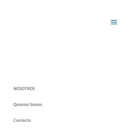
NOSOTROS
Quienes Somos
Contacto