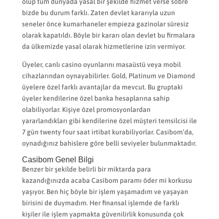
olup tüm dünyada yasal bir şekilde hizmet verse sobre
bizde bu durum farklı. Zaten devlet kararıyla uzun
seneler önce kumarhaneler empieza gazinolar süresiz
olarak kapatıldı. Böyle bir kararı olan devlet bu firmalara
da ülkemizde yasal olarak hizmetlerine izin vermiyor.
Üyeler, canlı casino oyunlarını masaüstü veya mobil
cihazlarından oynayabilirler. Gold, Platinum ve Diamond
üyelere özel farklı avantajlar da mevcut. Bu gruptaki
üyeler kendilerine özel banka hesaplarına sahip
olabiliyorlar. Kişiye özel promosyonlardan
yararlandıkları gibi kendilerine özel müşteri temsilcisi ile
7 gün twenty four saat irtibat kurabiliyorlar. Casibom’da,
oynadığınız bahislere göre belli seviyeler bulunmaktadır.
Casibom Genel Bilgi
Benzer bir şekilde belirli bir miktarda para
kazandığınızda acaba Casibom paramı öder mi korkusu
yaşıyor. Ben hiç böyle bir işlem yaşamadım ve yaşayan
birisini de duymadım. Her finansal işlemde de farklı
kişiler ile işlem yapmakta güvenilirlik konusunda çok