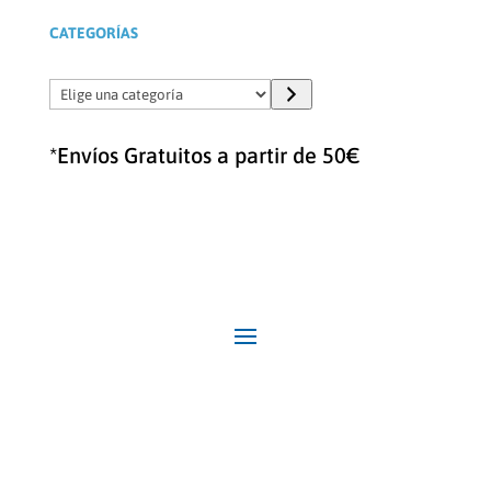
CATEGORÍAS
Elige
una
categoría
*Envíos Gratuitos a partir de 50€