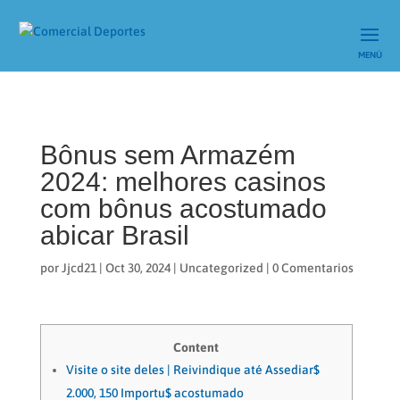
Bônus sem Armazém
2024: melhores casinos
com bônus acostumado
abicar Brasil
por
Jjcd21
|
Oct 30, 2024
|
Uncategorized
|
0 Comentarios
Content
Visite o site deles | Reivindique até Assediar$
2.000, 150 Importu$ acostumado