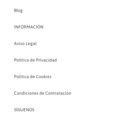
Blog
INFORMACIÓN
Aviso Legal
Política de Privacidad
Política de Cookies
Condiciones de Contratación
SÍGUENOS